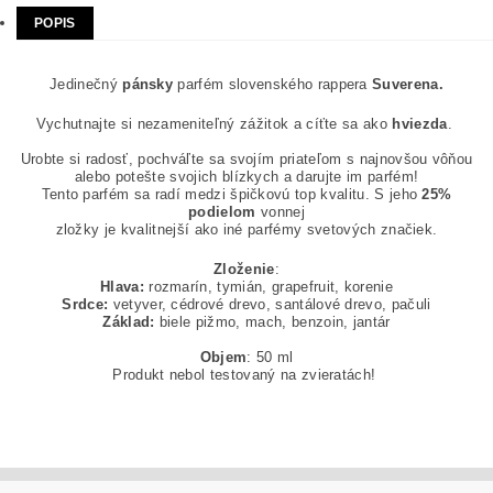
POPIS
Jedinečný
pánsky
parfém slovenského rappera
Suverena.
Vychutnajte si nezameniteľný zážitok a cíťte sa ako
hviezda
.
Urobte si radosť, pochváľte sa svojím priateľom s najnovšou vôňou
alebo potešte svojich blízkych a darujte im parfém!
Tento parfém sa radí medzi špičkovú top kvalitu. S jeho
25%
podielom
vonnej
zložky je kvalitnejší ako iné parfémy svetových značiek.
Zloženie
:
Hlava:
rozmarín, tymián, grapefruit, korenie
Srdce:
vetyver, cédrové drevo, santálové drevo, pačuli
Základ:
biele pižmo, mach, benzoin, jantár
Objem
: 50 ml
Produkt nebol testovaný na zvieratách!