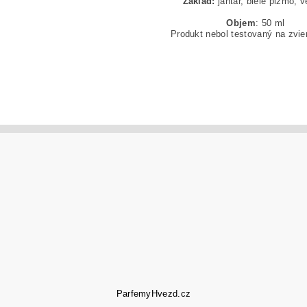
Základ:
jantár, biele pižmo, v
Objem
: 50 ml
Produkt nebol testovaný na zvier
ParfemyHvezd.cz