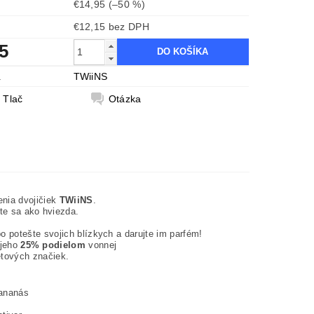
€14,95
(–50 %)
€12,15 bez DPH
5
a
TWiiNS
Tlač
Otázka
nia dvojičiek
TWiiNS
.
te sa ako hviezda.
o potešte svojich blízkych a darujte im parfém!
 jeho
25% podielom
vonnej
etových značiek.
 ananás