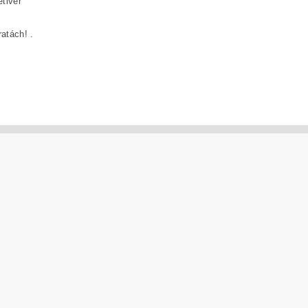
etiver
atách! .