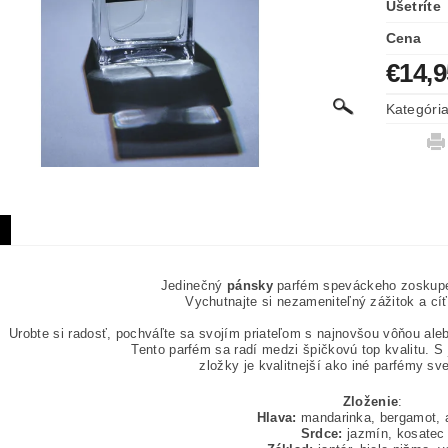
Ušetríte
Cena
€14,9
Kategóri
Jedinečný
pánsky
parfém speváckeho zoskupe
Vychutnajte si nezameniteľný zážitok a cíť
Urobte si radosť, pochváľte sa svojím priateľom s najnovšou vôňou aleb
Tento parfém sa radí medzi špičkovú top kvalitu. S
zložky je kvalitnejší ako iné parfémy sv
Zloženie
:
Hlava:
mandarinka, bergamot,
Srdce:
jazmín, kosatec