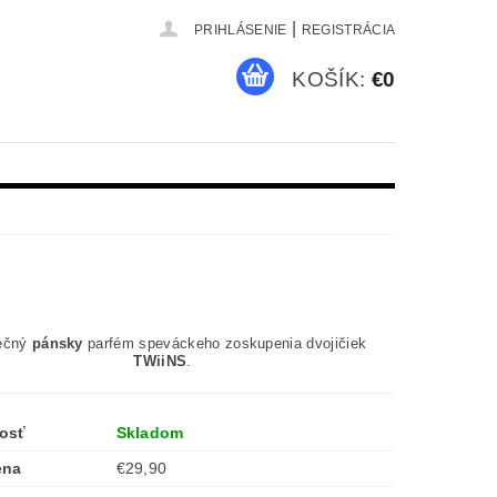
|
PRIHLÁSENIE
REGISTRÁCIA
KOŠÍK:
€0
ečný
pánsky
parfém speváckeho zoskupenia dvojičiek
TWiiNS
.
osť
Skladom
ena
€29,90