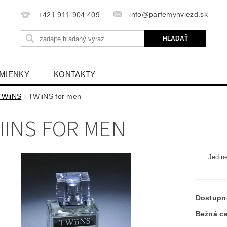
info@parfemyhviezd.sk
+421 911 904 409
MIENKY
KONTAKTY
TWiiNS
TWiiNS for men
IINS FOR MEN
Jedin
Dostupn
Bežná c